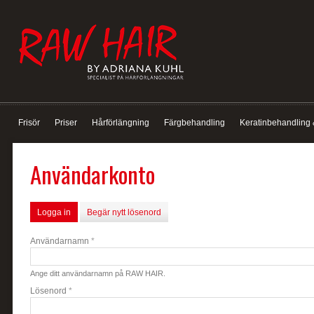
Frisör
Priser
Hårförlängning
Färgbehandling
Keratinbehandling 
Användarkonto
Logga in
Begär nytt lösenord
Användarnamn
*
Ange ditt användarnamn på RAW HAIR.
Lösenord
*