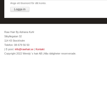
Ange ett lösenord för ditt konto.
Raw Hair By Adriana Kuhl
Sibyllegatan 32
114 43 Stockholm
Telefon: 08-679 56 50
| E-post:
info@rawhair.se
|
Kontakt
Copyright 2022 Wendy´s hair AB | Alla rättigheter reserverade.