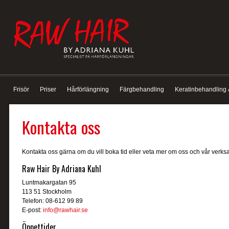
Frisör
Priser
Hårförlängning
Färgbehandling
Keratinbehandling 
Kontakta oss
Kontakta oss gärna om du vill boka tid eller veta mer om oss och vår verks
Raw Hair By Adriana Kuhl
Luntmakargatan 95
113 51 Stockholm
Telefon: 08-612 99 89
E-post:
info@rawhair.se
Öppettider