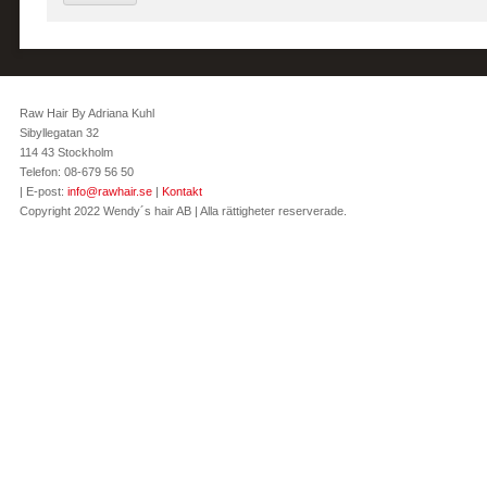
Raw Hair By Adriana Kuhl
Sibyllegatan 32
114 43 Stockholm
Telefon: 08-679 56 50
| E-post:
info@rawhair.se
|
Kontakt
Copyright 2022 Wendy´s hair AB | Alla rättigheter reserverade.