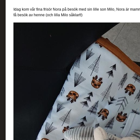
Idag kom vår fina frisör Nora på besök med sin lille son Milo, Nora är mammale
få besök av henne (och lilla Milo såklart!)