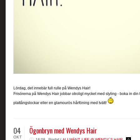
Lördag, det innebär full rulle på Wendys Hair!
Frisörerna på Wendys Hair jobbar otroligt mycket med styling - boka in din ti
plattångslockar eller en glamourös hårföning med tvätt!
04
Ögonbryn med Wendys Hair
OKT
16:08
Postat i:
ALLMÄNT
,
LIFE @ WENDY´S HAIR
0