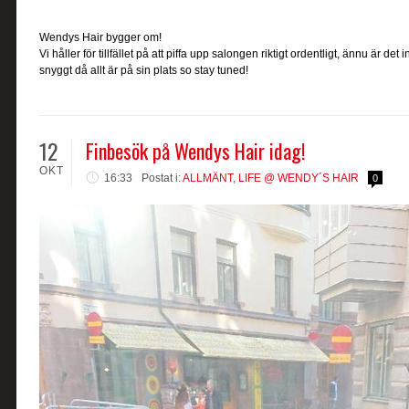
Wendys Hair bygger om!
Vi håller för tillfället på att piffa upp salongen riktigt ordentligt, ännu är det 
snyggt då allt är på sin plats so stay tuned!
12
Finbesök på Wendys Hair idag!
OKT
16:33
Postat i:
ALLMÄNT
,
LIFE @ WENDY´S HAIR
0