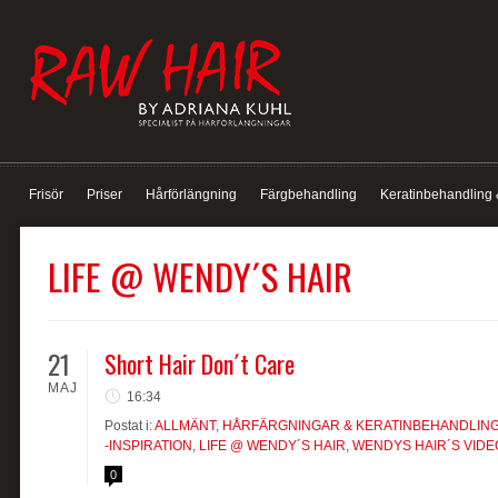
Frisör
Priser
Hårförlängning
Färgbehandling
Keratinbehandling 
LIFE @ WENDY´S HAIR
21
Short Hair Don´t Care
MAJ
16:34
Postat i:
ALLMÄNT
,
HÅRFÄRGNINGAR & KERATINBEHANDLIN
-INSPIRATION
,
LIFE @ WENDY´S HAIR
,
WENDYS HAIR´S VID
0