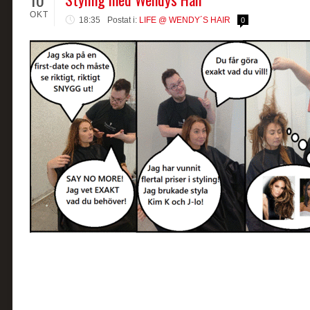
OKT
18:35
Postat i:
LIFE @ WENDY´S HAIR
0