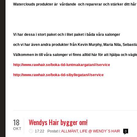
Waterclouds produkter är vårdande och reparerar och stärker ditt hår
Vi har dessa i stort paket och i litet paket i båda våra salonger
och vi har även andra produkter från Kevin Murphy, Maria Nila, Sebast
Välkommen in till våra salonger vi finns alltid här för att hjälpa och vägl
http://www.rawhair.se/boka-tid-luntmakargatan#/service
http://www.rawhair.se/boka-tid-sibyllegatan#/service
18
Wendys Hair bygger om!
OKT
17:22
Postat i:
ALLMÄNT
,
LIFE @ WENDY´S HAIR
0