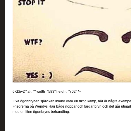
6KtSjyD" alt="" width="583" height="702" />
Fixa ögonbrynen själv kan ibland vara en riktig kamp, här är några exempel p
Frisörerna på Wendys Hair både noppar och färgar bryn och det går utmär
med en liten ögonbryns behandling.