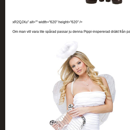
xR2QJXu" alt="" width="620" height="620" />
Om man vill vara lite spårad passar ju denna Pippi-inspererad dräkt från p