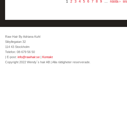
1
2
3
4
5
6
7
8
9
…
nästa ›
sis
Raw Hair By Adriana Kuhl
Sibyllegatan 32
114 43 Stockholm
Telefon: 08-679 56 50
| E-post:
info@rawhair.se
|
Kontakt
Copyright 2022 Wendy´s hair AB | Alla rättigheter reserverade.