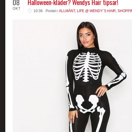
08
Halloween-kläder? Wendys Hair tipsar!
OKT
10:36
Postat i:
ALLMÄNT
,
LIFE @ WENDY´S HAIR
,
SHOPPI