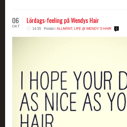
06
Lördags-feeling på Wendys Hair
OKT
14:35
Postat i:
ALLMÄNT
,
LIFE @ WENDY´S HAIR
0