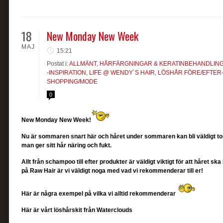
18
New Monday New Week
MAJ
15:21
Postat i:
ALLMÄNT
,
HÅRFÄRGNINGAR & KERATINBEHANDLIN
-INSPIRATION
,
LIFE @ WENDY´S HAIR
,
LÖSHÅR FÖRE/EFTER
SHOPPING/MODE
0
New Monday New Week!
Nu är sommaren snart här och håret under sommaren kan bli väldigt torrt
man ger sitt hår näring och fukt.
Allt från schampoo till efter produkter är väldigt viktigt för att håret s
på Raw Hair är vi väldigt noga med vad vi rekommenderar till er!
Här är några exempel på vilka vi alltid rekommenderar
Här är vårt löshårskit från Waterclouds