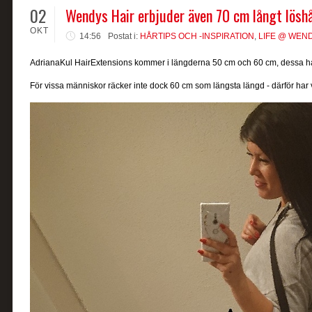
02
Wendys Hair erbjuder även 70 cm långt lösh
OKT
14:56
Postat i:
HÅRTIPS OCH -INSPIRATION
,
LIFE @ WEND
AdrianaKul HairExtensions kommer i längderna 50 cm och 60 cm, dessa har
För vissa människor räcker inte dock 60 cm som längsta längd - därför har