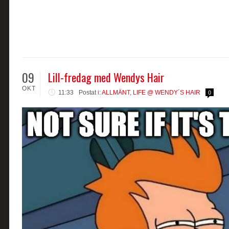
09
Lill-fredag med Wendys Hair
OKT
11:33
Postat i:
ALLMÄNT
,
LIFE @ WENDY´S HAIR
0