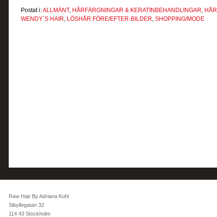
Postat i:
ALLMÄNT
,
HÅRFÄRGNINGAR & KERATINBEHANDLINGAR
,
HÅR
WENDY´S HAIR
,
LÖSHÅR FÖRE/EFTER-BILDER
,
SHOPPING/MODE
Raw Hair By Adriana Kuhl
Sibyllegatan 32
114 43 Stockholm