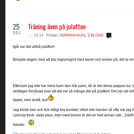
25
Träning även på julafton
DEC
21:14
Postat i:
ADRIANA KUHL´S BLOGG
1
Igår var det alltså julafton!
Började dagen med att äta risgrynsgröt med kanel och socker på, det är en r
Eftersom jag inte har mina barn den här julen, iår är det deras pappas tur, 
verkligen förvånad över att det var så många där på julafton! Det var väl io
öppet, men ändå..kul!
Jag körde ben och fick riktigt bra kontakt, vilket inte händer så ofta när jag
i princip tryck varje pass, men med benen är det en helt annan sak....Därfö
händer