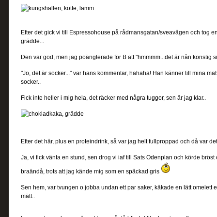
Efter det gick vi till Espressohouse på rådmansgatan/sveavägen och tog en 
grädde...
Den var god, men jag poängterade för B att "hmmmm...det är nån konstig s
"Jo, det är socker..." var hans kommentar, hahaha! Han känner till mina matva
socker..
Fick inte heller i mig hela, det räcker med några tuggor, sen är jag klar..
Efter det här, plus en proteindrink, så var jag helt fullproppad och då var det
Ja, vi fick vänta en stund, sen drog vi iaf till Sats Odenplan och körde bröst
braändå, trots att jag kände mig som en späckad gris
Sen hem, var tvungen o jobba undan ett par saker, käkade en lätt omelett e
mätt..