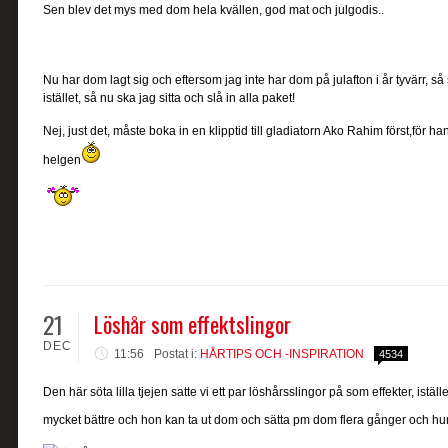
Sen blev det mys med dom hela kvällen, god mat och julgodis..
Nu har dom lagt sig och eftersom jag inte har dom på julafton i år tyvärr, så 
istället, så nu ska jag sitta och slå in alla paket!
Nej, just det, måste boka in en klipptid till gladiatorn Ako Rahim först,för ha
helgen
21
Löshår som effektslingor
DEC
11:56
Postat i:
HÅRTIPS OCH -INSPIRATION
4534
Den här söta lilla tjejen satte vi ett par löshårsslingor på som effekter, iställe
mycket bättre och hon kan ta ut dom och sätta pm dom flera gånger och hur 