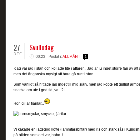
27
Svullodag
DEC
00:23
Postat i:
ALLMÄNT
1
Idag var jag i stan och kollade lite i affärer... Jag är ju inget större fan av a
men det är ganska mysigt att bara gå runt i stan.
Som vanligt så hittade jag inget till mig själv, men jag köpte ett gulligt armban
snacka om ute i god tid, va...?!
Hon gillar fjärilar...
Vi käkade en jättegod köfte (lammfärsbiffar) med ris och stark sås i Kungsha
på bilden som det var, haha..!