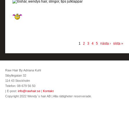
1
2
3
4
5
nästa ›
sista »
Raw Hair By Adriana Kuhl
Sibyllegatan 32
114 43 Stockholm
Telefon: 08-679 56 50
| E-post:
info@rawhair.se
|
Kontakt
Copyright 2022 Wendy´s hair AB | Alla rättigheter reserverade.