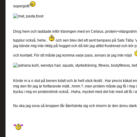
supergott!
Drog hem och laddade inför träningen med en Celsius, protein+vitargodri
tupplur också, hehe..
och sen blev det ett sent benpass på Sats Täby. Va
jag kände mig inte riktig på hugget och då blir jag alltid frustrerad och kör p
och kontakt. För dit måste jag komma varje pass, annars är jag inte nöjd
Körde m a o slut på benen totalt och är helt väck ikväll.. Har precis käkat en
mig den för jag är fortfarande mätt...hmm.?..men protein måste jag få i mig
trycka i mig en proteindrink också...Haha, mycket med det här med att få i 
Nu ska jag sova så kroppen får återhämta sig och imorrn är den ännu stark