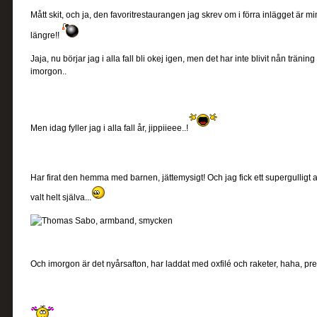
Mått skit, och ja, den favoritrestaurangen jag skrev om i förra inlägget är m
längre!!
Jaja, nu börjar jag i alla fall bli okej igen, men det har inte blivit nån träni
imorgon..
Men idag fyller jag i alla fall år, jippiieee..!
Har firat den hemma med barnen, jättemysigt! Och jag fick ett supergulli
valt helt själva...
Och imorgon är det nyårsafton, har laddat med oxfilé och raketer, haha, pr