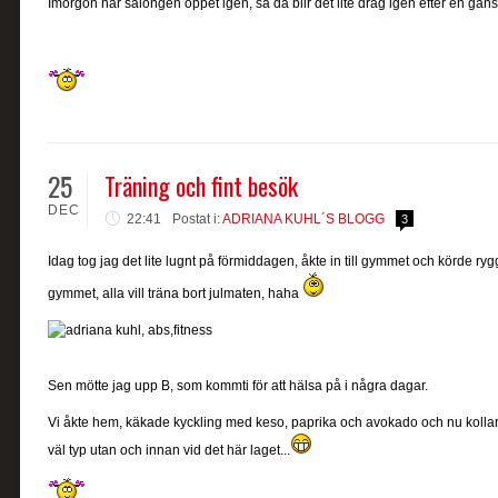
Imorgon har salongen öppet igen, så då blir det lite drag igen efter en gansk
25
Träning och fint besök
DEC
22:41
Postat i:
ADRIANA KUHL´S BLOGG
3
Idag tog jag det lite lugnt på förmiddagen, åkte in till gymmet och körde ry
gymmet, alla vill träna bort julmaten, haha
Sen mötte jag upp B, som kommti för att hälsa på i några dagar.
Vi åkte hem, käkade kyckling med keso, paprika och avokado och nu kollar
väl typ utan och innan vid det här laget...