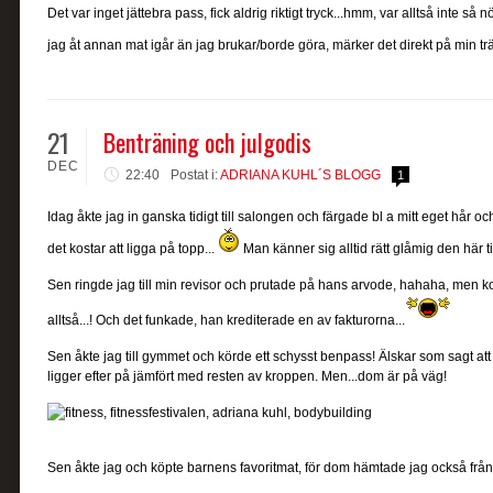
Det var inget jättebra pass, fick aldrig riktigt tryck...hmm, var alltså inte så n
jag åt annan mat igår än jag brukar/borde göra, märker det direkt på min tr
21
Benträning och julgodis
DEC
22:40
Postat i:
ADRIANA KUHL´S BLOGG
1
Idag åkte jag in ganska tidigt till salongen och färgade bl a mitt eget hår och
det kostar att ligga på topp...
Man känner sig alltid rätt glåmig den här t
Sen ringde jag till min revisor och prutade på hans arvode, hahaha, men kom
alltså...! Och det funkade, han krediterade en av fakturorna...
Sen åkte jag till gymmet och körde ett schysst benpass! Älskar som sagt att k
ligger efter på jämfört med resten av kroppen. Men...dom är på väg!
Sen åkte jag och köpte barnens favoritmat, för dom hämtade jag också frå