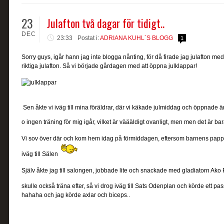
23
Julafton två dagar för tidigt..
DEC
23:33
Postat i:
ADRIANA KUHL´S BLOGG
1
Sorry guys, igår hann jag inte blogga nånting, för då firade jag julafton m
riktiga julafton. Så vi började gårdagen med att öppna julklappar!
Sen åkte vi iväg till mina föräldrar, där vi käkade julmiddag och öppnade 
o ingen träning för mig igår, vilket är väääldigt ovanligt, men men det är ba
Vi sov över där och kom hem idag på förmiddagen, eftersom barnens pap
iväg till Sälen
Själv åkte jag till salongen, jobbade lite och snackade med gladiatorn Ako
skulle också träna efter, så vi drog iväg till Sats Odenplan och körde ett pas
hahaha och jag körde axlar och biceps..