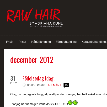
Frisör
Priser
Hårförlängning
Färgbehandling
Keratinbehandling 
december 2012
31
Födelsedag idag!
DEC
00:05
Postat i:
ALLMÄNT
29
Okej, nu har jag inte bloggat på ett par dar, men jag har helt enkelt inte orkat
...för jag har nämligen varit MAGSJUUUUK!!!