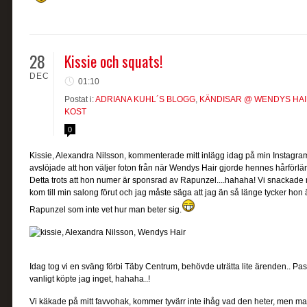
28
Kissie och squats!
DEC
01:10
Postat i:
ADRIANA KUHL´S BLOGG
,
KÄNDISAR @ WENDYS HA
KOST
0
Kissie, Alexandra Nilsson, kommenterade mitt inlägg idag på min Instagra
avslöjade att hon väljer foton från när Wendys Hair gjorde hennes hårförlängn
Detta trots att hon numer är sponsrad av Rapunzel....hahaha! Vi snackade r
kom till min salong förut och jag måste säga att jag än så länge tycker hon 
Rapunzel som inte vet hur man beter sig.
Idag tog vi en sväng förbi Täby Centrum, behövde uträtta lite ärenden.. Pass
vanligt köpte jag inget, hahaha..!
Vi käkade på mitt favvohak, kommer tyvärr inte ihåg vad den heter, men ma