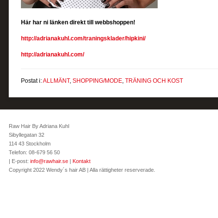
Här har ni länken direkt till webbshoppen!
http://adrianakuhl.com/traningsklader/hipkini/
http://adrianakuhl.com/
Postat i:
ALLMÄNT
,
SHOPPING/MODE
,
TRÄNING OCH KOST
Raw Hair By Adriana Kuhl
Sibyllegatan 32
114 43 Stockholm
Telefon: 08-679 56 50
| E-post:
info@rawhair.se
|
Kontakt
Copyright 2022 Wendy´s hair AB | Alla rättigheter reserverade.