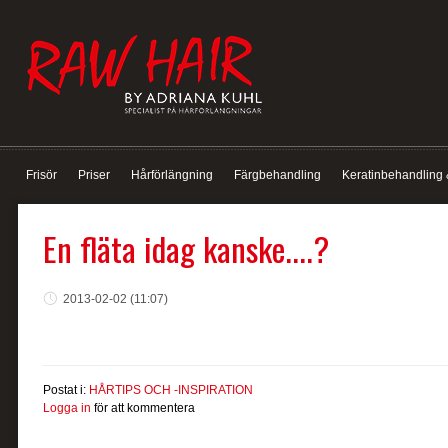
Frisör
Priser
Hårförlängning
Färgbehandling
Keratinbehandling 
En fläta idag kanske....?
2013-02-02 (11:07)
Postat i:
HÅRTIPS OCH -INSPIRATION
Logga in
för att kommentera