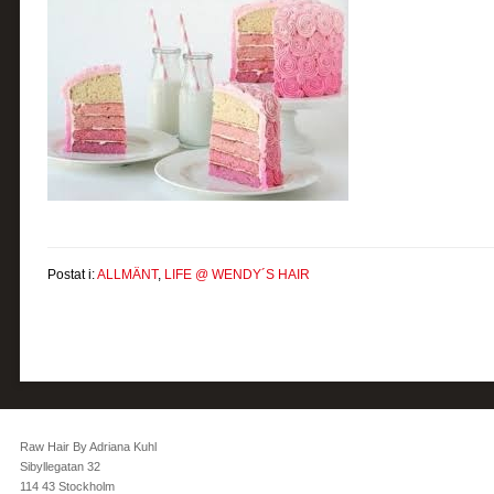
Postat i:
ALLMÄNT
,
LIFE @ WENDY´S HAIR
Raw Hair By Adriana Kuhl
Sibyllegatan 32
114 43 Stockholm