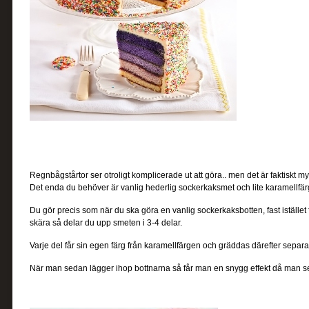
Regnbågstårtor ser otroligt komplicerade ut att göra.. men det är faktiskt 
Det enda du behöver är vanlig hederlig sockerkaksmet och lite karamellfär
Du gör precis som när du ska göra en vanlig sockerkaksbotten, fast iställe
skära så delar du upp smeten i 3-4 delar.
Varje del får sin egen färg från karamellfärgen och gräddas därefter separa
När man sedan lägger ihop bottnarna så får man en snygg effekt då man sed