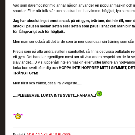
Vad som däremot stör mig är när någon använder en populär maskin och int
snackar. Eller när folk står och snackar i en halvtimme, högljutt, typ som om
Jag har absolut inget emot snack på ett gym, tvärtom, det hör till, men
snack i pausen mellan seten eller seten som paus i snacket! Man blir fak
för lålngvarigt och för högljutt..
Men man ser också att det är de som är mer oseriösa i sin träning som står 
Precis som på alla andra ställen i samhället, så finns det vissa outtalade 
ett gym. Det handlar egentligen mest om att visa andra respekt om de är seri
själv är det... D v s, uppehåll inte en maskin eller vikter längre än nödvänd
torka bort svett efter dig och
HOPPA INTE HOPPREP MITT I GYMMET, DE
TRÅNGT GYM!
Men först och främst, det allra viktigaste.....
.....PLEEEEASE, LUKTA INTE SVETT...HAHAHA..!
Postat i:
ADRIANA KUHL´S BLOGG