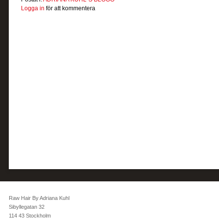
Logga in
för att kommentera
Raw Hair By Adriana Kuhl
Sibyllegatan 32
114 43 Stockholm