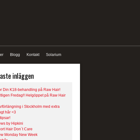
der
Blogg
Kontakt
Solarium
aste inläggen
r Din K18-behandling på Raw Hair!
tligen Fredag!! Helgöppet på Raw Hair
rförlängning i Stockholm med extra
ngt hår <3
 tipsar!
ws by Hipkini
ort Hair Don´t Care
ew Monday New Week