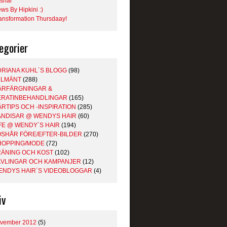
shår
ws By Hipkini :)
ansformation Thursdaay!
egorier
DRIANA KUHL´S BLOGG
(98)
LLMÄNT
(288)
ÅRFÄRGNINGAR &
ERATINBEHANDLINGAR
(165)
RTIPS OCH -INSPIRATION
(285)
ÄNDISAR @ WENDYS HAIR
(60)
FE @ WENDY´S HAIR
(194)
ÖSHÅR FÖRE/EFTER-BILDER
(270)
HOPPING/MODE
(72)
RÄNING OCH KOST
(102)
ÄVLINGAR OCH KAMPANJER
(12)
ENDYS HAIR´S VIDEOBLOGGAR
(4)
iv
vember 2012
(5)