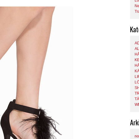
Lö
Ne
Tr
Kat
A
A
H
K
HÅ
K
LI
L
S
T
T
W
Ark
no