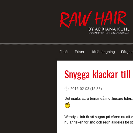
Frisör
Priser
Hårförlängning
Färgbe
Snygga klackar till
2016-02-03 (15:38)
Det märks att vi börjar gå mot ljusare tider...
Wendys Hair är så sugna på våren nu att vi
nu är risken för snö och regn alldeles för s