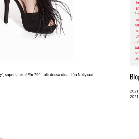
de
ja
fe
ma
ap
ma
ju
ju
au
se
ok
Blo
hy", super läckra! För 799:- blir dessa dina, från Nelly.com
2021
2021