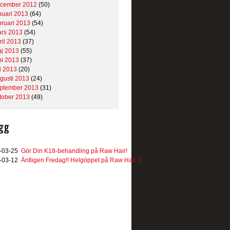
cember 2012
(50)
nuari 2013
(64)
bruari 2013
(54)
rs 2013
(54)
ril 2013
(37)
j 2013
(55)
ni 2013
(37)
li 2013
(20)
gusti 2013
(24)
ptember 2013
(31)
tober 2013
(49)
gg
-03-25
Gör Din K18-behandling på Raw Hair!
-03-12
Äntligen Fredag!! Helgöppet på Raw Hair :)