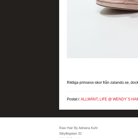
Riktiga prinsess-skor från zalando.se, dock 
Postat i:
ALLMÄNT
,
LIFE @ WENDY´S HA
Raw Hair By Adriana Kuhl
Sibyllegatan 32