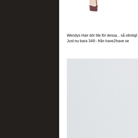
Wendys Hair dör lite för dessa... så otrolig
Just nu bara 349:- från have2have.se