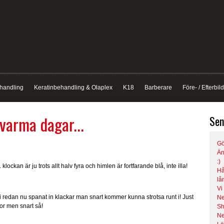
handling
Keratinbehandling & Olaplex
K18
Barberare
Före- / Efterbil
 varma dagar...
Sen
Gö
Än
:)
 klockan är ju trots allt halv fyra och himlen är fortfarande blå, inte illa!
Hå
lå
Vi
 redan nu spanat in klackar man snart kommer kunna strotsa runt i! Just
Ne
tor men snart så!
Sh
N