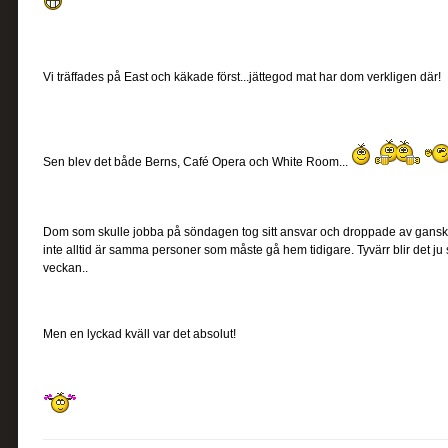
Vi träffades på East och käkade först...jättegod mat har dom verkligen där!
Sen blev det både Berns, Café Opera och White Room...
Dom som skulle jobba på söndagen tog sitt ansvar och droppade av ganska 
inte alltid är samma personer som måste gå hem tidigare. Tyvärr blir det ju 
veckan..
Men en lyckad kväll var det absolut!