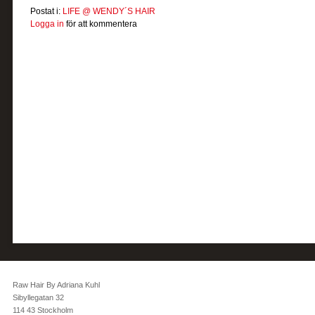
Postat i:
LIFE @ WENDY´S HAIR
Logga in
för att kommentera
Raw Hair By Adriana Kuhl
Sibyllegatan 32
114 43 Stockholm